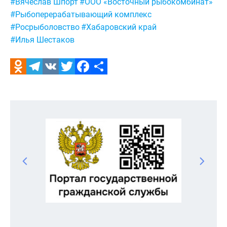
Метки:
#Вячеслав Шпорт
#ООО «Восточный рыбокомбинат»
#Рыбоперерабатывающий комплекс
#Росрыболовство
#Хабаровский край
#Илья Шестаков
Odnoklassniki
Telegram
VK
Twitter
Facebook
Отправить