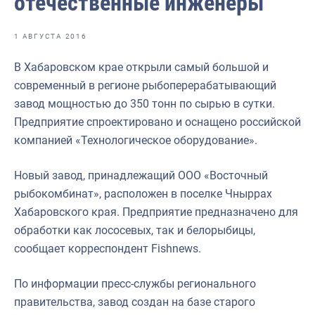
отечественные инженеры
Отраслевые СМИ
Выставки и конференции
1 АВГУСТА 2016
Научно-практическая литература
В Хабаровском крае открыли самый большой и
современный в регионе рыбоперерабатывающий
Рыбоохрана России
завод мощностью до 350 тонн по сырью в сутки.
Отрасль в цифрах
Предприятие спроектировано и оснащено российской
компанией «Технологическое оборудование».
Инфографика
Большая африканская экспедиция
Новый завод, принадлежащий ООО «Восточный
рыбокомбинат», расположен в поселке Чныррах
Укрепление духовно-нравственных ценностей
Хабаровского края. Предприятие предназначено для
События в России и мире
обработки как лососевых, так и белорыбицы,
сообщает корреспондент Fishnews.
По информации пресс-службы регионального
правительства, завод создан на базе старого