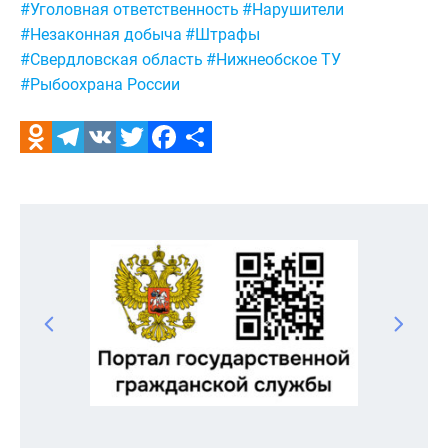
Метки:
#Уголовная ответственность
#Нарушители
#Незаконная добыча
#Штрафы
#Свердловская область
#Нижнеобское ТУ
#Рыбоохрана России
Odnoklassniki
Telegram
VK
Twitter
Facebook
Отправить