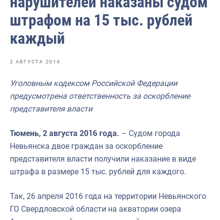
нарушителей наказаны судом
Отраслевые СМИ
штрафом на 15 тыс. рублей
Выставки и конференции
каждый
Научно-практическая литература
Рыбоохрана России
2 АВГУСТА 2016
Отрасль в цифрах
Уголовным кодексом Российской Федерации
предусмотрена ответственность за оскорбление
Инфографика
представителя власти
Большая африканская экспедиция
Тюмень, 2 августа 2016 года.
– Судом города
Укрепление духовно-нравственных ценностей
Невьянска двое граждан за оскорбление
События в России и мире
представителя власти получили наказание в виде
штрафа в размере 15 тыс. рублей для каждого.
Так, 26 апреля 2016 года на территории Невьянского
ГО Свердловской области на акватории озера