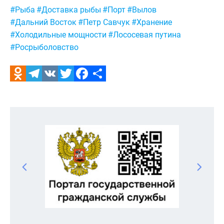
Метки:
#Рыба
#Доставка рыбы
#Порт
#Вылов
#Дальний Восток
#Петр Савчук
#Хранение
#Холодильные мощности
#Лососевая путина
#Росрыболовство
Odnoklassniki
Telegram
VK
Twitter
Facebook
Отправить