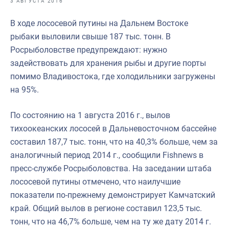
3 АВГУСТА 2016
Отраслевые СМИ
В ходе лососевой путины на Дальнем Востоке
Выставки и конференции
рыбаки выловили свыше 187 тыс. тонн. В
Научно-практическая литература
Росрыболовстве предупреждают: нужно
задействовать для хранения рыбы и другие порты
Рыбоохрана России
помимо Владивостока, где холодильники загружены
Отрасль в цифрах
на 95%.
Инфографика
По состоянию на 1 августа 2016 г., вылов
Большая африканская экспедиция
тихоокеанских лососей в Дальневосточном бассейне
составил 187,7 тыс. тонн, что на 40,3% больше, чем за
Укрепление духовно-нравственных ценностей
аналогичный период 2014 г., сообщили Fishnews в
События в России и мире
пресс-службе Росрыболовства. На заседании штаба
лососевой путины отмечено, что наилучшие
показатели по-прежнему демонстрирует Камчатский
край. Общий вылов в регионе составил 123,5 тыс.
тонн, что на 46,7% больше, чем на ту же дату 2014 г.