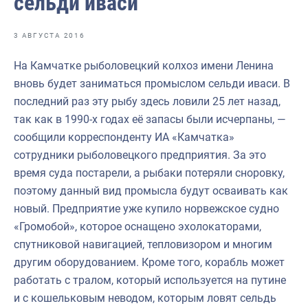
сельди иваси
Отраслевые СМИ
Выставки и конференции
3 АВГУСТА 2016
Научно-практическая литература
На Камчатке рыболовецкий колхоз имени Ленина
вновь будет заниматься промыслом сельди иваси. В
Рыбоохрана России
последний раз эту рыбу здесь ловили 25 лет назад,
Отрасль в цифрах
так как в 1990-х годах её запасы были исчерпаны, —
сообщили корреспонденту ИА «Камчатка»
Инфографика
сотрудники рыболовецкого предприятия. За это
Большая африканская экспедиция
время суда постарели, а рыбаки потеряли сноровку,
поэтому данный вид промысла будут осваивать как
Укрепление духовно-нравственных ценностей
новый. Предприятие уже купило норвежское судно
События в России и мире
«Громобой», которое оснащено эхолокаторами,
спутниковой навигацией, тепловизором и многим
другим оборудованием. Кроме того, корабль может
работать с тралом, который используется на путине
и с кошельковым неводом, которым ловят сельдь