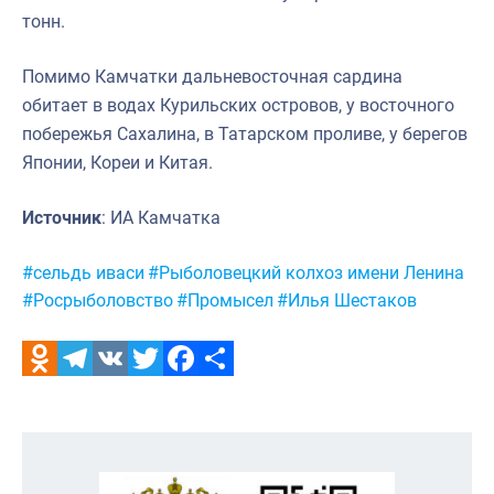
тонн.
Помимо Камчатки дальневосточная сардина
обитает в водах Курильских островов, у восточного
побережья Сахалина, в Татарском проливе, у берегов
Японии, Кореи и Китая.
Источник
: ИА Камчатка
Метки:
#сельдь иваси
#Рыболовецкий колхоз имени Ленина
#Росрыболовство
#Промысел
#Илья Шестаков
Odnoklassniki
Telegram
VK
Twitter
Facebook
Отправить