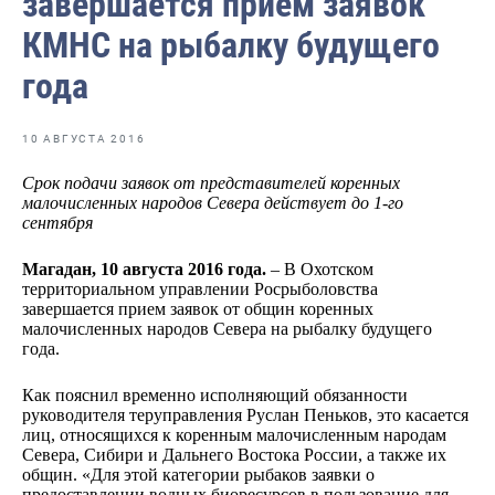
завершается прием заявок
Отраслевые СМИ
КМНС на рыбалку будущего
Выставки и конференции
года
Научно-практическая литература
Рыбоохрана России
10 АВГУСТА 2016
Срок подачи заявок от представителей коренных
Отрасль в цифрах
малочисленных народов Севера действует до 1-го
сентября
Инфографика
Большая африканская экспедиция
Магадан, 10 августа 2016 года.
– В Охотском
территориальном управлении Росрыболовства
завершается прием заявок от общин коренных
Укрепление духовно-нравственных ценностей
малочисленных народов Севера на рыбалку будущего
года.
События в России и мире
Как пояснил временно исполняющий обязанности
руководителя теруправления Руслан Пеньков, это касается
лиц, относящихся к коренным малочисленным народам
Севера, Сибири и Дальнего Востока России, а также их
общин. «Для этой категории рыбаков заявки о
предоставлении водных биоресурсов в пользование для