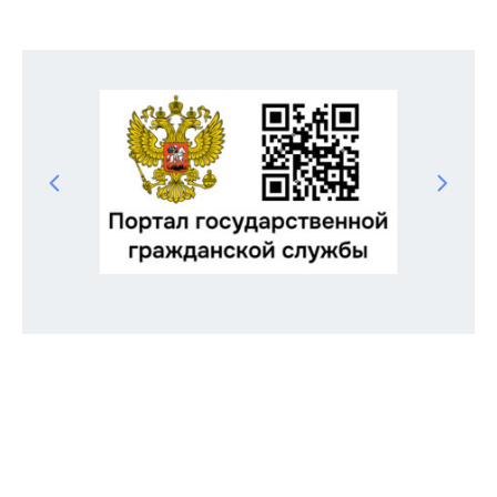
Odnoklassniki
Telegram
VK
Twitter
Facebook
Отправить