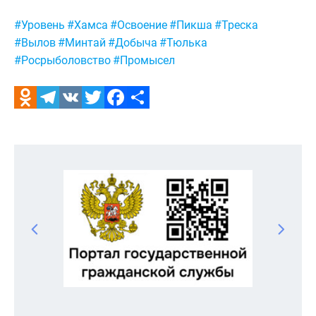
Метки:
#Уровень
#Хамса
#Освоение
#Пикша
#Треска
#Вылов
#Минтай
#Добыча
#Тюлька
#Росрыболовство
#Промысел
Odnoklassniki
Telegram
VK
Twitter
Facebook
Отправить