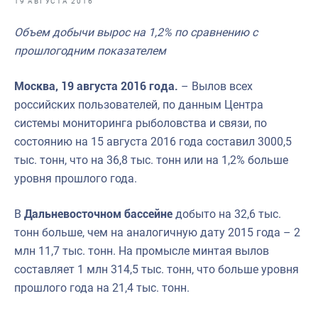
19 АВГУСТА 2016
Отраслевые СМИ
Объем добычи вырос на 1,2% по сравнению с
Выставки и конференции
прошлогодним показателем
Научно-практическая литература
Москва, 19 августа 2016 года.
– Вылов всех
Рыбоохрана России
российских пользователей, по данным Центра
Отрасль в цифрах
системы мониторинга рыболовства и связи, по
состоянию на 15 августа 2016 года составил 3000,5
Инфографика
тыс. тонн, что на 36,8 тыс. тонн или на 1,2% больше
Большая африканская экспедиция
уровня прошлого года.
Укрепление духовно-нравственных ценностей
В
Дальневосточном бассейне
добыто на 32,6 тыс.
События в России и мире
тонн больше, чем на аналогичную дату 2015 года – 2
млн 11,7 тыс. тонн. На промысле минтая вылов
составляет 1 млн 314,5 тыс. тонн, что больше уровня
прошлого года на 21,4 тыс. тонн.