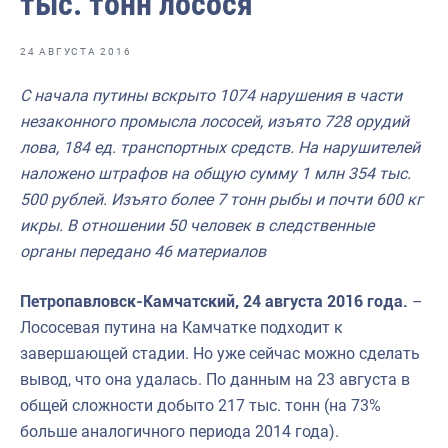
тыс. тонн лосося
Отраслевые СМИ
Выставки и конференции
24 АВГУСТА 2016
Научно-практическая литература
С начала путины вскрыто 1074 нарушения в части
незаконного промысла лососей, изъято 728 орудий
Рыбоохрана России
лова, 184 ед. транспортных средств. На нарушителей
Отрасль в цифрах
наложено штрафов на общую сумму 1 млн 354 тыс.
500 рублей. Изъято более 7 тонн рыбы и почти 600 кг
Инфографика
икры. В отношении 50 человек в следственные
Большая африканская экспедиция
органы передано 46 материалов
Укрепление духовно-нравственных ценностей
Петропавловск-Камчатский, 24 августа 2016 года.
–
События в России и мире
Лососевая путина на Камчатке подходит к
завершающей стадии. Но уже сейчас можно сделать
вывод, что она удалась. По данным на 23 августа в
общей сложности добыто 217 тыс. тонн (на 73%
больше аналогичного периода 2014 года).