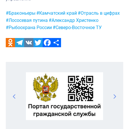
Метки:
#Браконьеры
#Камчатский край
#Отрасль в цифрах
#Лососевая путина
#Александр Христенко
#Рыбоохрана России
#Северо-Восточное ТУ
Odnoklassniki
Telegram
VK
Twitter
Facebook
Отправить