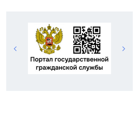
Odnoklassniki
Telegram
VK
Twitter
Facebook
Отправить