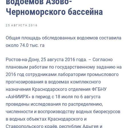
водоемов Азово-
Отраслевые СМИ
Черноморского бассейна
Выставки и конференции
Научно-практическая литература
25 АВГУСТА 2016
Рыбоохрана России
Общая площадь обследованных водоемов составила
около 74.0 тыс. га
Отрасль в цифрах
Инфографика
Ростов-на-Дону, 25 августа 2016 года. – Согласно
плановым работам по государственному заданию на
Большая африканская экспедиция
2016 год сотрудниками лаборатории промыслового
Укрепление духовно-нравственных ценностей
прогнозирования в водоемах комплексного
назначения Краснодарского отделения ФГБНУ
События в России и мире
«АзНИИРХ» в период с 18 июля по 6 августа
проведены исследования по распределению,
численности и воспроизводству водных биоресурсов
в водных объектах Краснодарского и
Ставропольского краёв, республик Адыгея и