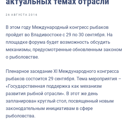
актуальных темах отрасли
Отраслевые СМИ
Выставки и конференции
26 АВГУСТА 2016
Научно-практическая литература
В этом году Международный конгресс рыбаков
пройдет во Владивостоке с 29 по 30 сентября. На
Рыбоохрана России
площадке форума будет возможность обсудить
Отрасль в цифрах
механизмы, предусмотренные обновленным законом
о рыболовстве.
Инфографика
Большая африканская экспедиция
Пленарное заседание XI Международного конгресса
рыбаков состоится 29 сентября. Тема мероприятия –
Укрепление духовно-нравственных ценностей
«Государственная поддержка как механизм
События в России и мире
развития рыбной отрасли». В этот же день
запланирован круглый стол, посвященный новым
законодательным инициативам в сфере
рыболовства.