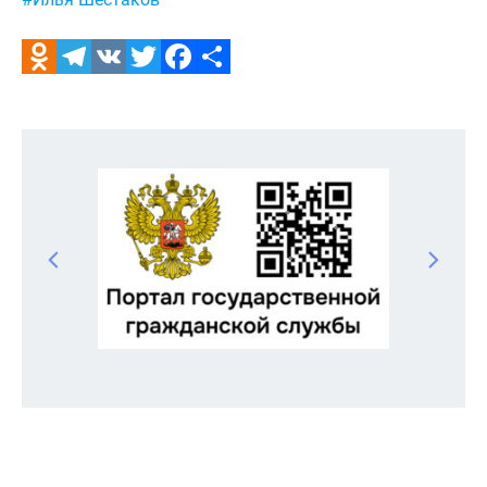
Odnoklassniki
Telegram
VK
Twitter
Facebook
Отправить