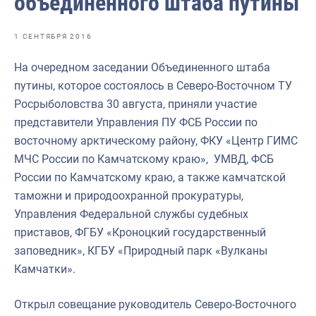
объединенного штаба путины
Отраслевые СМИ
Выставки и конференции
1 СЕНТЯБРЯ 2016
Научно-практическая литература
На очередном заседании Объединенного штаба
путины, которое состоялось в Северо-Восточном ТУ
Рыбоохрана России
Росрыболовства 30 августа, приняли участие
Отрасль в цифрах
представители Управления ПУ ФСБ России по
восточному арктическому району, ФКУ «Центр ГИМС
Инфографика
МЧС России по Камчатскому краю», УМВД, ФСБ
Большая африканская экспедиция
России по Камчатскому краю, а также камчатской
таможни и природоохранной прокуратуры,
Укрепление духовно-нравственных ценностей
Управления Федеральной службы судебных
События в России и мире
приставов, ФГБУ «Кроноцкий государственный
заповедник», КГБУ «Природный парк «Вулканы
Камчатки».
Открыл совещание руководитель Северо-Восточного