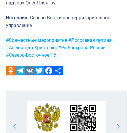
надзору Олег Плэнгэу.
Источник:
Северо-Восточное территориальное
управление
Метки:
#Совместные мероприятия
#Лососевая путина
#Александр Христенко
#Рыбоохрана России
#Северо-Восточное ТУ
Odnoklassniki
Telegram
VK
Twitter
Facebook
Отправить