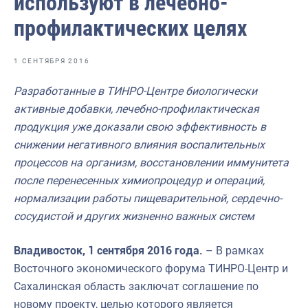
используют в лечебно-
Отраслевые СМИ
профилактических целях
Выставки и конференции
Научно-практическая литература
1 СЕНТЯБРЯ 2016
Рыбоохрана России
Разработанные в ТИНРО-Центре биологически
активные добавки, лечебно-профилактическая
Отрасль в цифрах
продукция уже доказали свою эффективность в
Инфографика
снижении негативного влияния воспалительных
процессов на организм, восстановлении иммунитета
Большая африканская экспедиция
после перенесенных химиопроцедур и операций,
Укрепление духовно-нравственных ценностей
нормализации работы пищеварительной, сердечно-
сосудистой и других жизненно важных систем
События в России и мире
Владивосток, 1 сентября 2016 года.
– В рамках
Восточного экономического форума ТИНРО-Центр и
Сахалинская область заключат соглашение по
новому проекту, целью которого является