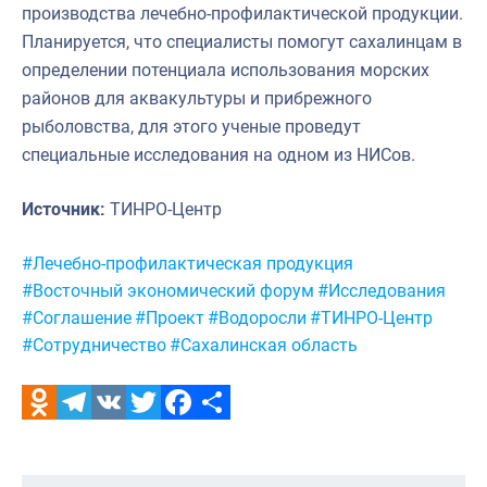
производства лечебно-профилактической продукции.
Планируется, что специалисты помогут сахалинцам в
определении потенциала использования морских
районов для аквакультуры и прибрежного
рыболовства, для этого ученые проведут
специальные исследования на одном из НИСов.
Источник:
ТИНРО-Центр
Метки:
#Лечебно-профилактическая продукция
#Восточный экономический форум
#Исследования
#Соглашение
#Проект
#Водоросли
#ТИНРО-Центр
#Сотрудничество
#Сахалинская область
Odnoklassniki
Telegram
VK
Twitter
Facebook
Отправить