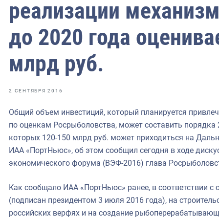
фрах
реализации механизм
до 2020 года оценива
иканская экспедиция
уховно-нравственных
млрд руб.
ссии и мире
2 СЕНТЯБРЯ 2016
Общий объем инвестиций, который планируется привле
по оценкам Росрыболовства, может составить порядка 20
которых 120-150 млрд руб. может приходиться на Дальн
ИАА «ПортНьюс», об этом сообщил сегодня в ходе диск
экономического форума (ВЭФ-2016) глава Росрыболовс
Как сообщало ИАА «ПортНьюс» ранее, в соответствии с
(подписан президентом 3 июля 2016 года), на строител
российских верфях и на создание рыбоперерабатывающи