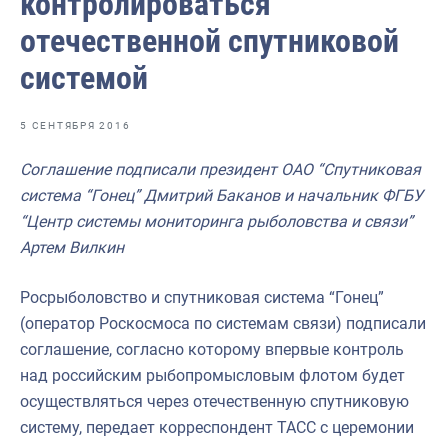
контролироваться
Отраслевые СМИ
отечественной спутниковой
Выставки и конференции
системой
Научно-практическая литература
Рыбоохрана России
5 СЕНТЯБРЯ 2016
Отрасль в цифрах
Соглашение подписали президент ОАО “Спутниковая
система “Гонец” Дмитрий Баканов и начальник ФГБУ
Инфографика
“Центр системы мониторинга рыболовства и связи”
Большая африканская экспедиция
Артем Вилкин
Укрепление духовно-нравственных ценностей
Росрыболовство и спутниковая система “Гонец”
События в России и мире
(оператор Роскосмоса по системам связи) подписали
соглашение, согласно которому впервые контроль
над российским рыбопромысловым флотом будет
осуществляться через отечественную спутниковую
систему, передает корреспондент ТАСС с церемонии