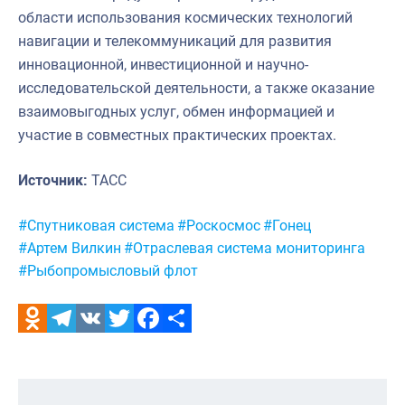
области использования космических технологий
навигации и телекоммуникаций для развития
инновационной, инвестиционной и научно-
исследовательской деятельности, а также оказание
взаимовыгодных услуг, обмен информацией и
участие в совместных практических проектах.
Источник:
ТАСС
Метки:
#Спутниковая система
#Роскосмос
#Гонец
#Артем Вилкин
#Отраслевая система мониторинга
#Рыбопромысловый флот
Odnoklassniki
Telegram
VK
Twitter
Facebook
Отправить