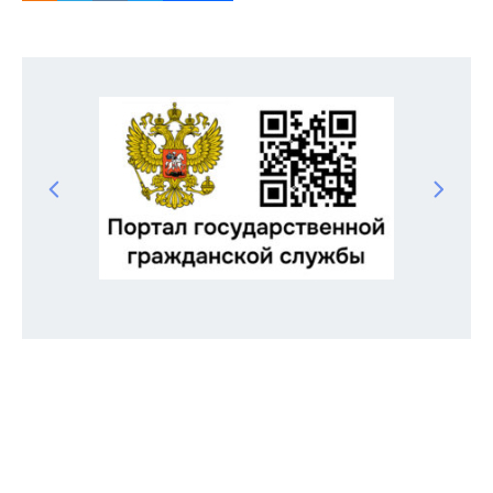
Odnoklassniki
Telegram
VK
Twitter
Facebook
Отправить