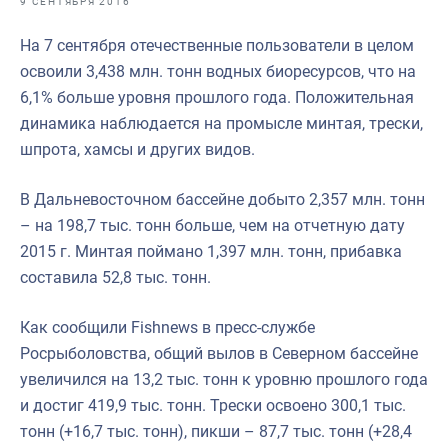
9 СЕНТЯБРЯ 2016
Отраслевые СМИ
На 7 сентября отечественные пользователи в целом
Выставки и конференции
освоили 3,438 млн. тонн водных биоресурсов, что на
Научно-практическая литература
6,1% больше уровня прошлого года. Положительная
динамика наблюдается на промысле минтая, трески,
Рыбоохрана России
шпрота, хамсы и других видов.
Отрасль в цифрах
В Дальневосточном бассейне добыто 2,357 млн. тонн
Инфографика
– на 198,7 тыс. тонн больше, чем на отчетную дату
Большая африканская экспедиция
2015 г. Минтая поймано 1,397 млн. тонн, прибавка
составила 52,8 тыс. тонн.
Укрепление духовно-нравственных ценностей
События в России и мире
Как сообщили Fishnews в пресс-службе
Росрыболовства, общий вылов в Северном бассейне
увеличился на 13,2 тыс. тонн к уровню прошлого года
и достиг 419,9 тыс. тонн. Трески освоено 300,1 тыс.
тонн (+16,7 тыс. тонн), пикши – 87,7 тыс. тонн (+28,4