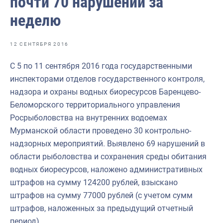
почти 70 нарушений за
Отраслевые СМИ
неделю
Выставки и конференции
Научно-практическая литература
12 СЕНТЯБРЯ 2016
Рыбоохрана России
С 5 по 11 сентября 2016 года государственными
инспекторами отделов государственного контроля,
Отрасль в цифрах
надзора и охраны водных биоресурсов Баренцево-
Инфографика
Беломорского территориального управления
Росрыболовства на внутренних водоемах
Большая африканская экспедиция
Мурманской области проведено 30 контрольно-
Укрепление духовно-нравственных ценностей
надзорных мероприятий. Выявлено 69 нарушений в
области рыболовства и сохранения среды обитания
События в России и мире
водных биоресурсов, наложено административных
штрафов на сумму 124200 рублей, взыскано
штрафов на сумму 77000 рублей (с учетом сумм
штрафов, наложенных за предыдущий отчетный
период).