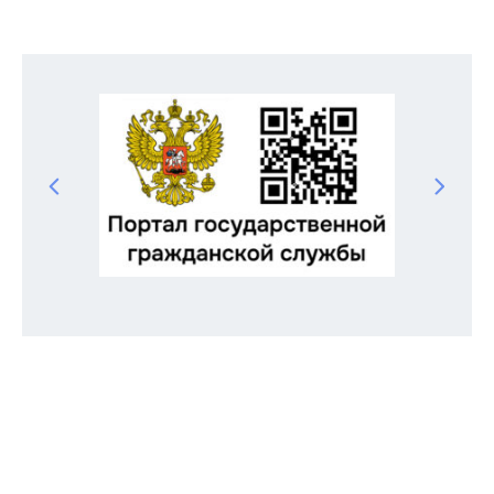
Odnoklassniki
Telegram
VK
Twitter
Facebook
Отправить