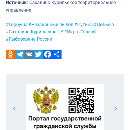
Источник:
Сахалино-Курильское территориальное
управление
Метки:
#Горбуша
#Незаконный вылов
#Путина
#Добыча
#Сахалино-Курильское ТУ
#Икра
#Ущерб
#Рыбоохрана России
Odnoklassniki
Telegram
VK
Twitter
Facebook
Отправить