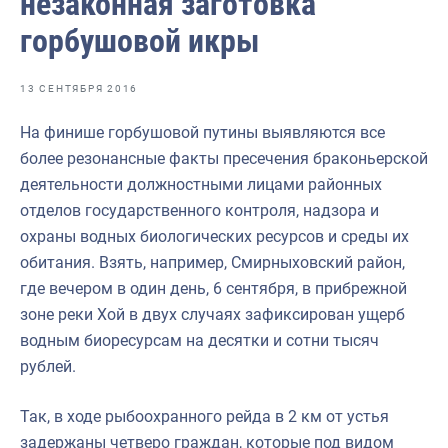
незаконная заготовка
Отраслевые СМИ
горбушовой икры
Выставки и конференции
Научно-практическая литература
13 СЕНТЯБРЯ 2016
Рыбоохрана России
На финише горбушовой путины выявляются все
более резонансные факты пресечения браконьерской
Отрасль в цифрах
деятельности должностными лицами районных
Инфографика
отделов государственного контроля, надзора и
охраны водных биологических ресурсов и среды их
Большая африканская экспедиция
обитания. Взять, например, Смирныховский район,
Укрепление духовно-нравственных ценностей
где вечером в один день, 6 сентября, в прибрежной
зоне реки Хой в двух случаях зафиксирован ущерб
События в России и мире
водным биоресурсам на десятки и сотни тысяч
рублей.
Так, в ходе рыбоохранного рейда в 2 км от устья
задержаны четверо граждан, которые под видом