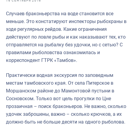
16 СЕНТЯБРЯ 2016
Отраслевые СМИ
Случаев браконьерства на воде становится все
Выставки и конференции
меньше. Это констатируют инспекторы рыбохраны в
Научно-практическая литература
ходе регулярных рейдов. Какие ограничения
действуют по ловле рыбы и как наказывают тех, кто
Рыбоохрана России
отправляется на рыбалку без удочки, но с сетью? С
Отрасль в цифрах
правилами рыболовства ознакомилась и
корреспондент ГТРК «Тамбов».
Инфографика
Большая африканская экспедиция
Практически водная экскурсия по заповедным
местам тамбовского края. От села Питерское в
Укрепление духовно-нравственных ценностей
Моршанском районе до Мамонтовой пустыни в
События в России и мире
Сосновском. Только вот цель прогулки по Цне
прозаичная – поиск браконьеров. Не важно, сколько
удочек заброшены, важно – сколько крючков, а их
должно быть не больше десяти на одного рыболова.