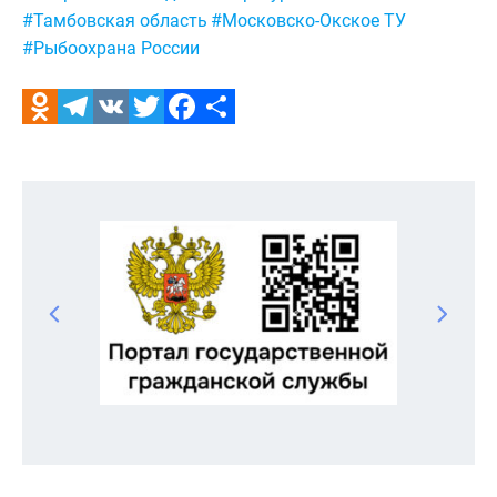
#Тамбовская область
#Московско-Окское ТУ
#Рыбоохрана России
Odnoklassniki
Telegram
VK
Twitter
Facebook
Отправить