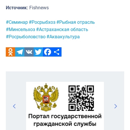
Источник:
Fishnews
Метки:
#Семинар
#Росрыбхоз
#Рыбная отрасль
#Минсельхоз
#Астраханская область
#Росрыболовство
#Аквакультура
Odnoklassniki
Telegram
VK
Twitter
Facebook
Отправить