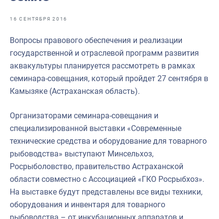
Отраслевые СМИ
16 СЕНТЯБРЯ 2016
Выставки и конференции
Вопросы правового обеспечения и реализации
Научно-практическая литература
государственной и отраслевой программ развития
Рыбоохрана России
аквакультуры планируется рассмотреть в рамках
семинара-совещания, который пройдет 27 сентября в
Отрасль в цифрах
Камызяке (Астраханская область).
Инфографика
Организаторами семинара-совещания и
Большая африканская экспедиция
специализированной выставки «Современные
Укрепление духовно-нравственных ценностей
технические средства и оборудование для товарного
рыбоводства» выступают Минсельхоз,
События в России и мире
Росрыболовство, правительство Астраханской
области совместно с Ассоциацией «ГКО Росрыбхоз».
На выставке будут представлены все виды техники,
оборудования и инвентаря для товарного
рыбоводства – от инкубационных аппаратов и