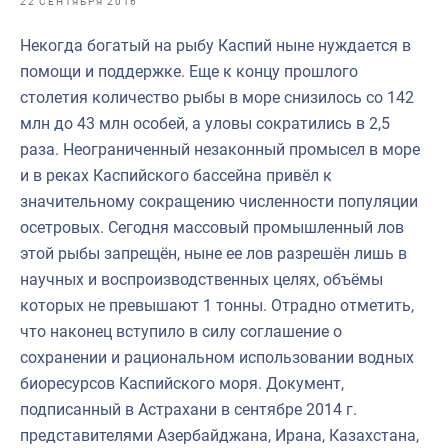
22 СЕНТЯБРЯ 2016
Отраслевые СМИ
Некогда богатый на рыбу Каспий ныне нуждается в
Выставки и конференции
помощи и поддержке. Еще к концу прошлого
Научно-практическая литература
столетия количество рыбы в море снизилось со 142
млн до 43 млн особей, а уловы сократились в 2,5
Рыбоохрана России
раза. Неограниченный незаконный промысел в море
Отрасль в цифрах
и в реках Каспийского бассейна привёл к
значительному сокращению численности популяции
Инфографика
осетровых. Сегодня массовый промышленный лов
Большая африканская экспедиция
этой рыбы запрещён, ныне ее лов разрешён лишь в
научных и воспроизводственных целях, объёмы
Укрепление духовно-нравственных ценностей
которых не превышают 1 тонны. Отрадно отметить,
События в России и мире
что наконец вступило в силу соглашение о
сохранении и рациональном использовании водных
биоресурсов Каспийского моря. Документ,
подписанный в Астрахани в сентябре 2014 г.
представителями Азербайджана, Ирана, Казахстана,