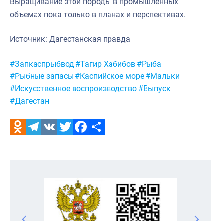
Выращивание этой породы в промышленных
объемах пока только в планах и перспективах.
Источник: Дагестанская правда
Метки:
#Запкаспрыбвод
#Тагир Хабибов
#Рыба
#Рыбные запасы
#Каспийское море
#Мальки
#Искусственное воспроизводство
#Выпуск
#Дагестан
Odnoklassniki
Telegram
VK
Twitter
Facebook
Отправить