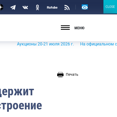
Версия
CLOSE
CLOSE
для
слабовидящих
МЕНЮ
Аукционы 20-21 июля 2026 г.
На официальном сайте Рос
Печать
держит
строение