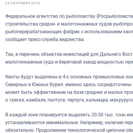
фрах
23 СЕНТЯБРЯ 2016
Федеральное агентство по рыболовству (Росрыболовст
иканская экспедиция
строительства средне- и малотоннажных судов рыбопр
уховно-нравственных
рыбоперерабатывающих фабрик с использованием квот 
сообщает пресс-служба ведомства.
ссии и мире
Так, в перечень объектов инвестиций для Дальнего Во
малотоннажные суда и береговой завод мощностью прим
Квоты будут выделены в 4-х основных промысловых зон
Северных и Южных Курил. именно здесь сосредоточены 
может быть эффективным на базе средних и малых про
о треске, камбале, палтусе, терпуге, кальмаре, макруруса
В каждой зоне планируется выделить 20-30 тыс. тонн и
устанавливаются минимальные. Например, наличие пер
обязательно. Продолжение технологической цепочки об