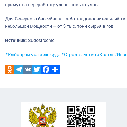
примут на переработку уловы новых судов.
Для Северного бассейна выработан дополнительный тип
небольшой мощности – от 5 тыс. тонн сырья в год.
Источник:
Sudostroenie
Метки:
#Рыбопромысловые суда
#Строительство
#Квоты
#Инве
Odnoklassniki
Telegram
VK
Twitter
Facebook
Отправить