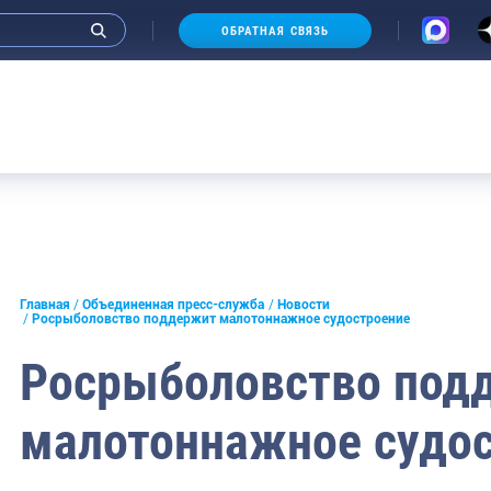
ОБРАТНАЯ СВЯЗЬ
и интервью руководства
Главная
Объединенная пресс-служба
Новости
Росрыболовство поддержит малотоннажное судостроение
СМИ
Росрыболовство под
конференции
малотоннажное судо
ическая литература
России