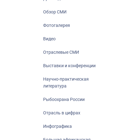
Отрасль в ци
Инфографика
Обзор СМИ
Большая афр
Фотогалерея
Укрепление д
ценностей
Видео
События в Ро
Отраслевые СМИ
Выставки и конференции
Научно-практическая
литература
Рыбоохрана России
Отрасль в цифрах
Инфографика
Большая африканская