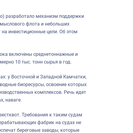
во) разработало механизм поддержки
омыслового флота и небольших
на инвестиционные цели. Об этом
стока включены среднетоннажные и
ерно 10 тыс. тонн сырья в год.
ах: у Восточной и Западной Камчатки,
водные биоресурсы, освоение которых
изводственных комплексов. Речь идет
х, наваге.
нвестквот. Требования к таким судам
ерабатывающих фабрик на судах не
еспечат береговые заводы, которые