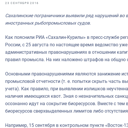
фрах
23 СЕНТЯБРЯ 2016
Сахалинские пограничники выявили ряд нарушений во 
иканская экспедиция
иностранных рыбопромысловых судов.
уховно-нравственных
Как пояснили РИА «Сахалин-Курилы» в пресс-службе ре
ссии и мире
России, с 25 августа по настоящее время ведомство уже
административных правонарушениях в отношении капит
правил промысла. На них наложено штрафов на общую с
Основными правонарушениями являются занижение ист
промысловой отчетности (т. е. попытки скрыть часть 
учета). Как правило, при выявлении излишков неучтенн
наличия имеющихся квот. Зная о незначительных санкц
осознанно идут на сокрытие биоресурсов. Вместе с тем
биоресурсов сверхвыделенных лимитов либо отсутствия
Например, 15 сентября в контрольном пункте «Восток-1