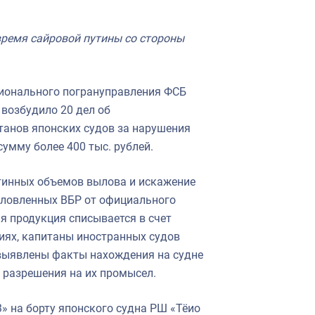
время сайровой путины со стороны
гионального погрануправления ФСБ
 возбудило 20 дел об
анов японских судов за нарушения
умму более 400 тыс. рублей.
инных объемов вылова и искажение
выловленных ВБР от официального
ая продукция списывается в счет
иях, капитаны иностранных судов
 выявлены факты нахождения на судне
 разрешения на их промысел.
3» на борту японского судна РШ «Тёио