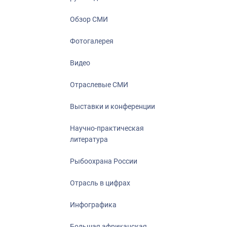
Отрасль в ци
Инфографика
Обзор СМИ
Большая афр
Фотогалерея
Укрепление д
ценностей
Видео
События в Ро
Отраслевые СМИ
Выставки и конференции
Научно-практическая
литература
Рыбоохрана России
Отрасль в цифрах
Инфографика
Большая африканская