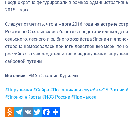
неоднократно фигурировали в рамках административных
2015 годах.
Следует отметить, что в марте 2016 года на встрече со
России по Сахалинской области с представителями де
сельского, лесного и рыбного хозяйства Японии и япон
сторона намеревалась принять действенные меры по н
российского законодательства и недопущению нарушен
сайровой путины.
Источник:
РИА «Сахалин-Курилы»
Метки:
#Нарушения
#Сайра
#Пограничная служба ФСБ России
#Япония
#Квоты
#ИЭЗ России
#Промысел
Odnoklassniki
Telegram
VK
Twitter
Facebook
Отправить