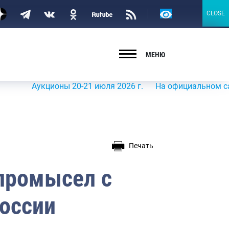
Версия
CLOSE
CLOSE
для
слабовидящих
МЕНЮ
Аукционы 20-21 июля 2026 г.
На официальном сайте Р
Печать
 промысел с
оссии