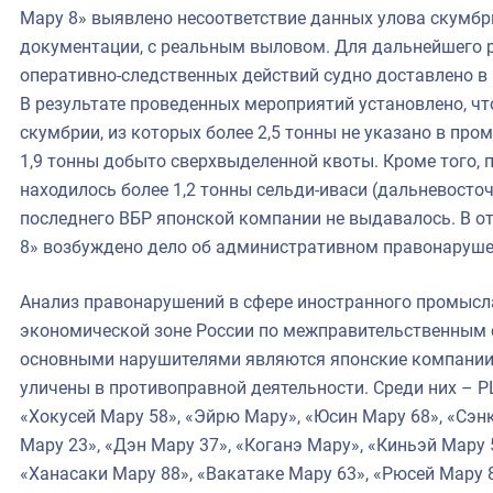
Мару 8» выявлено несоответствие данных улова скумб
документации, с реальным выловом. Для дальнейшего 
оперативно-следственных действий судно доставлено в 
В результате проведенных мероприятий установлено, что
скумбрии, из которых более 2,5 тонны не указано в про
1,9 тонны добыто сверхвыделенной квоты. Кроме того, 
находилось более 1,2 тонны сельди-иваси (дальневосто
последнего ВБР японской компании не выдавалось. В о
8» возбуждено дело об административном правонаруше
Анализ правонарушений в сфере иностранного промысл
экономической зоне России по межправительственным 
основными нарушителями являются японские компании,
уличены в противоправной деятельности. Среди них – Р
«Хокусей Мару 58», «Эйрю Мару», «Юсин Мару 68», «Сэнк
Мару 23», «Дэн Мару 37», «Коганэ Мару», «Киньэй Мару 
«Ханасаки Мару 88», «Вакатаке Мару 63», «Рюсей Мару 