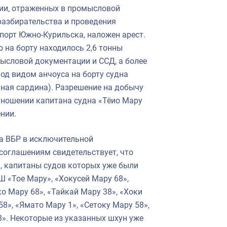
рии, отраженных в промысловой
разбирательства и проведения
порт Южно-Курильска, наложен арест.
 на борту находилось 2,6 тонны
мысловой документации и ССД, а более
под видом анчоуса на борту судна
чная сардина). Разрешение на добычу
тношении капитана судна «Тёио Мару
нии.
а ВБР в исключительной
соглашениям свидетельствует, что
 капитаны судов которых уже были
Ш «Тое Мару», «Хокусей Мару 68»,
о Мару 68», «Тайкай Мару 38», «Хоки
58», «Ямато Мару 1», «Сетоку Мару 58»,
8». Некоторые из указанных шхун уже