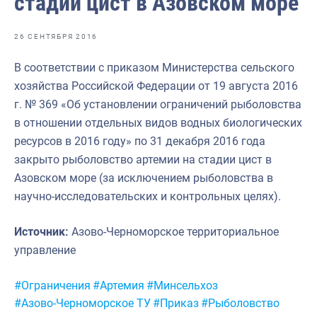
стадии цист в Азовском море
Отраслевые СМИ
Выставки и конференции
26 СЕНТЯБРЯ 2016
Научно-практическая литература
В соответствии с приказом Министерства сельского
хозяйства Российской Федерации от 19 августа 2016
Рыбоохрана России
г. № 369 «Об установлении ограничений рыболовства
Отрасль в цифрах
в отношении отдельных видов водных биологических
ресурсов в 2016 году» по 31 декабря 2016 года
Инфографика
закрыто рыболовство артемии на стадии цист в
Большая африканская экспедиция
Азовском море (за исключением рыболовства в
научно-исследовательских и контрольных целях).
Укрепление духовно-нравственных ценностей
События в России и мире
Источник:
Азово-Черноморское территориальное
управление
Метки:
#Ограничения
#Артемия
#Минсельхоз
#Азово-Черноморское ТУ
#Приказ
#Рыболовство