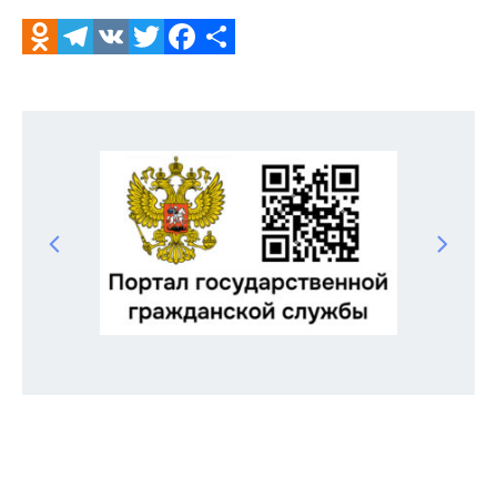
Odnoklassniki
Telegram
VK
Twitter
Facebook
Отправить