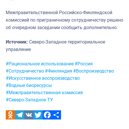
Межправительственной Российско-Финляндской
комиссией по приграничному сотрудничеству решено
об очередном заседании сообщить дополнительно.
Источник:
Северо-Западное территориальное
управление
Метки:
#Рациональное использование
#Россия
#Сотрудничество
#Финляндия
#Воспроизводство
#Искусственное воспроизводство
#Водные биоресурсы
#Межправительственная комиссия
#Северо-Западное ТУ
Odnoklassniki
Telegram
VK
Twitter
Facebook
Отправить