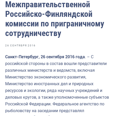
Межправительственной
Отраслевые СМИ
Российско-Финляндской
Выставки и конференции
комиссии по приграничному
Научно-практическая литература
сотрудничеству
Рыбоохрана России
Отрасль в цифрах
26 СЕНТЯБРЯ 2016
Инфографика
Санкт-Петербург, 26 сентября 2016 года
. – С
Большая африканская экспедиция
российской стороны в состав вошли представители
различных министерств и ведомств, включая
Укрепление духовно-нравственных ценностей
Министерство экономического развития,
События в России и мире
Министерство иностранных дел и природных
ресурсов и экологии, ряда научных учреждений и
деловых кругов, а также уполномоченные субъектов
Российской Федерации. Федеральное агентство по
рыболовству на заседании представлял