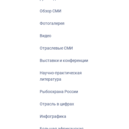
Отрасль в ци
Инфографика
Обзор СМИ
Большая афр
Фотогалерея
Укрепление д
ценностей
Видео
События в Ро
Отраслевые СМИ
Выставки и конференции
Научно-практическая
литература
Рыбоохрана России
Отрасль в цифрах
Инфографика
Большая африканская