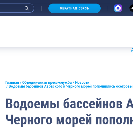
ОБРАТНАЯ СВЯЗЬ
Аукцио
и интервью руководства
Главная
Объединенная пресс-служба
Новости
Водоемы бассейнов Азовского и Черного морей пополнились осетров
СМИ
Водоемы бассейнов А
конференции
Черного морей попол
ическая литература
России