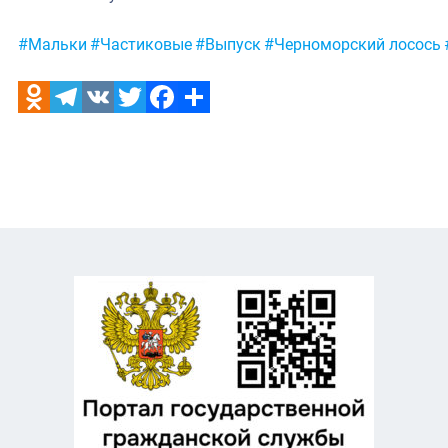
Метки:
#Мальки
#Частиковые
#Выпуск
#Черноморский лосось
Odnoklassniki
Telegram
VK
Twitter
Facebook
Отправить