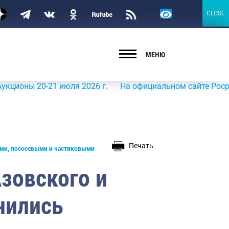
Версия
CLOSE
CLOSE
для
слабовидящих
МЕНЮ
ны 20-21 июля 2026 г.
На официальном сайте Росрыболов
Печать
ыми, лососевыми и частиковыми
зовского и
нились