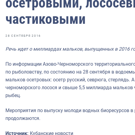
осетровыми, лососе
фрах
частиковыми
иканская экспедиция
уховно-нравственных
28 СЕНТЯБРЯ 2016
ссии и мире
Речь идет о миллиардах мальков, выпущенных в 2016 го
По информации Азово-Черноморского территориального
по рыболовству, по состоянию на 28 сентября в водоем
мальков осетровых: осетр русский, севрюга, стерлядь. 
черноморского лосося и свыше 5,5 миллиарда мальков ч
рыбец.
Мероприятия по выпуску молоди водных биоресурсов в
продолжаются.
Источник:
Кубанские новости