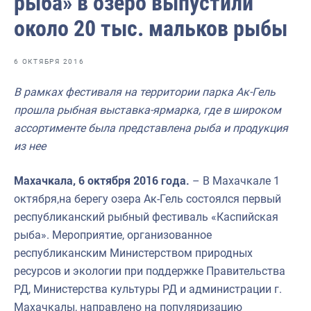
рыба» в озеро выпустили
Отраслевые СМИ
около 20 тыс. мальков рыбы
Выставки и конференции
Научно-практическая литература
6 ОКТЯБРЯ 2016
Рыбоохрана России
В рамках фестиваля на территории парка Ак-Гель
прошла рыбная выставка-ярмарка, где в широком
Отрасль в цифрах
ассортименте была представлена рыба и продукция
Инфографика
из нее
Большая африканская экспедиция
Махачкала, 6 октября 2016 года.
– В Махачкале
1
Укрепление духовно-нравственных ценностей
октября,
на берегу озера Ак-Гель состоялся первый
республиканский рыбный фестиваль «Каспийская
События в России и мире
рыба». Мероприятие, организованное
республиканским Министерством природных
ресурсов и экологии при поддержке Правительства
РД, Министерства культуры РД и администрации г.
Махачкалы, направлено на популяризацию