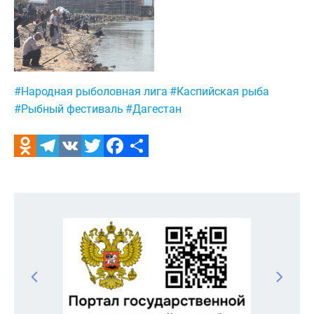
Метки:
#Народная рыболовная лига
#Каспийская рыба
#Рыбный фестиваль
#Дагестан
Odnoklassniki
Telegram
VK
Twitter
Facebook
Отправить