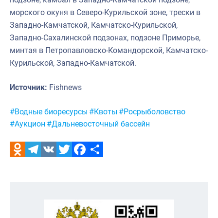
морского окуня в Северо-Курильской зоне, трески в
Западно-Камчатской, Камчатско-Курильской,
Западно-Сахалинской подзонах, подзоне Приморье,
минтая в Петропавловско-Командорской, Камчатско-
Курильской, Западно-Камчатской.
Источник:
Fishnews
Метки:
#Водные биоресурсы
#Квоты
#Росрыболовство
#Аукцион
#Дальневосточный бассейн
Odnoklassniki
Telegram
VK
Twitter
Facebook
Отправить