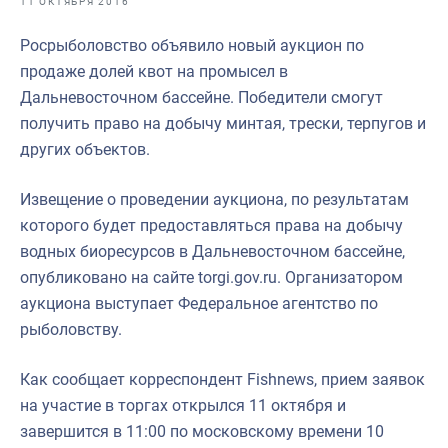
11 ОКТЯБРЯ 2016
Отраслевые СМИ
Росрыболовство объявило новый аукцион по
Выставки и конференции
продаже долей квот на промысел в
Научно-практическая литература
Дальневосточном бассейне. Победители смогут
получить право на добычу минтая, трески, терпугов и
Рыбоохрана России
других объектов.
Отрасль в цифрах
Извещение о проведении аукциона, по результатам
Инфографика
которого будет предоставляться права на добычу
Большая африканская экспедиция
водных биоресурсов в Дальневосточном бассейне,
опубликовано на сайте torgi.gov.ru. Организатором
Укрепление духовно-нравственных ценностей
аукциона выступает Федеральное агентство по
События в России и мире
рыболовству.
Как сообщает корреспондент Fishnews, прием заявок
на участие в торгах открылся 11 октября и
завершится в 11:00 по московскому времени 10