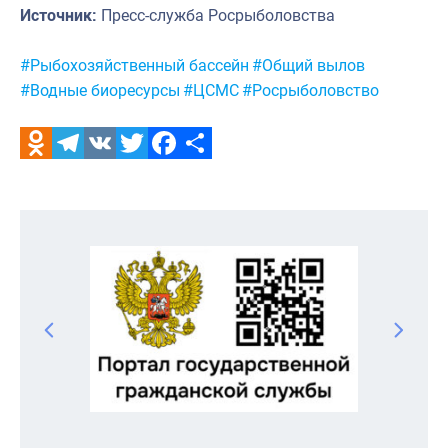
Источник:
Пресс-служба Росрыболовства
Метки:
#Рыбохозяйственный бассейн
#Общий вылов
#Водные биоресурсы
#ЦСМС
#Росрыболовство
Odnoklassniki
Telegram
VK
Twitter
Facebook
Отправить