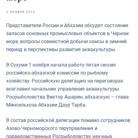
Отраслевые СМИ
2 НОЯБРЯ 2016
Выставки и конференции
Представители России и Абхазии обсудят состояние
Научно-практическая литература
запасов основных промысловых объектов в Черном
Рыбоохрана России
море, вопросы совместной добычи хамсы в зимний
период и перспективы развития аквакультуры.
Отрасль в цифрах
Инфографика
В Сухуми 1 ноября начала работу пятая сессия
российско-абхазской комиссии по рыбному
Большая африканская экспедиция
хозяйству. Российскую делегацию на переговорах
Укрепление духовно-нравственных ценностей
возглавил начальник управления аквакультуры
Росрыболовства Виктор Ашарин, абхазскую – глава
События в России и мире
Минсельхоза Абхазии Даур Тарба.
В состав российской делегации помимо сотрудников
Азово-Черноморского теруправления и
подведомственных Росрыболовству научных