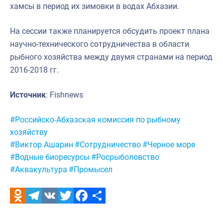
хамсы в период их зимовки в водах Абхазии.
На сессии также планируется обсудить проект плана
научно-технического сотрудничества в области
рыбного хозяйства между двумя странами на период
2016-2018 гг.
Источник
: Fishnews
Метки:
#Российско-Абхазская комиссия по рыбному
хозяйству
#Виктор Ашарин
#Сотрудничество
#Черное море
#Водные биоресурсы
#Росрыболовство
#Аквакультура
#Промысел
Odnoklassniki
Telegram
VK
Twitter
Facebook
Отправить