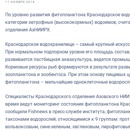
фрах
11 НОЯБРЯ 2016
По уровню развития фитопланктона Краснодарское вод
иканская экспедиция
категории эвтрофных (высококормных) водоемов, счит
уховно-нравственных
отделения АзНИИРХ.
ссии и мире
Краснодарское водохранилище – самый крупный искусс
При нормальном подпорном уровне его площадь составля
развивается пастбищная аквакультура, ведется промыш
Кормовые ресурсы рыб формируются в результате разви
зоопланктона и зообентоса. При этом основу пищевых 
фитопланктона – мельчайшие одноклеточные водоросли
Специалисты Краснодарского отделения Азовского НИИ
время ведут мониторинг состояния фитопланктона Кра
сообщили Fishnews в пресс-службе института, фитоплан
таксонами водорослей, относящимися к 9 группам: пр
вольвоксовым, сине-зеленым, эвгленовым, пирофитовы