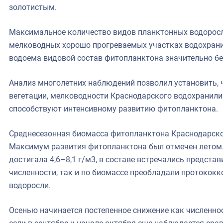
золотистым.
Максимальное количество видов планктонных водорос
мелководных хорошо прогреваемых участках водохранил
водоема видовой состав фитопланктона значительно бе
Анализ многолетних наблюдений позволил установить, 
вегетации, мелководности Краснодарского водохранили
способствуют интенсивному развитию фитопланктона.
Среднесезонная биомасса фитопланктона Краснодарског
Максимум развития фитопланктона был отмечен летом. 
достигала 4,6–8,1 г/м3, в составе встречались представ
численности, так и по биомассе преобладали протококк
водоросли.
Осенью начинается постепенное снижение как численнос