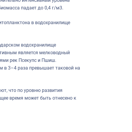
внительно интенсивный уровень
иомасса падает до 0,4 г/м3.
фитопланктона в водохранилище
нодарском водохранилище
уктивным является мелководный
ями рек Псекупс и Пшиш.
м в 3–4 раза превышает таковой на
ют, что по уровню развития
щее время может быть отнесено к