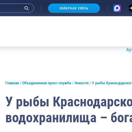
ОБРАТНАЯ СВЯЗЬ
Аукционы 
и интервью руководства
Главная
Объединенная пресс-служба
Новости
У рыбы Краснодарског
СМИ
У рыбы Краснодарско
конференции
водохранилища – бог
ическая литература
России