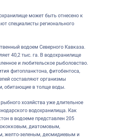
охранилище может быть отнесено к
ают специалисты регионального
твенный водоем Северного Кавказа.
ет 40,2 тыс. га. В водохранилище
ленное и любительское рыболовство.
тия фитопланктона, фитобентоса,
цепей составляют организмы
, обитающие в толще воды.
 рыбного хозяйства уже длительное
снодарского водохранилища. Как
ктон в водоеме представлен 205
отококковым, диатомовым,
м, желто-зеленым, десмидиевым и