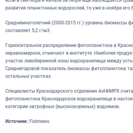
если в сентябре и начале октября еще наблюдается сра
развития планктонных водорослей, то уже в ноябре его б
Среднемноголетний (2000-2015 гг.) уровень биомассы 
составляет 5,2 г/м3.
Горизонтальное распределение фитопланктона в Крас
неравномерное, отмечают в институте. Наиболее прод
участок левобережной зоны водохранилища между усть
Среднегодовой показатель биомассы фитопланктона та
остальных участках.
Специалисты Краснодарского отделения АзНИИРХ счита
фитопланктона Краснодарское водохранилище в настоя
категории эвтрофных (высококормных) водоемов.
Источник:
Fishnews