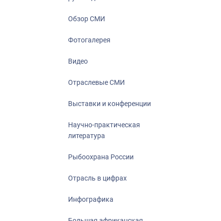
Отрасль в ци
Инфографика
Обзор СМИ
Большая афр
Фотогалерея
Укрепление д
ценностей
Видео
События в Ро
Отраслевые СМИ
Выставки и конференции
Научно-практическая
литература
Рыбоохрана России
Отрасль в цифрах
Инфографика
Большая африканская