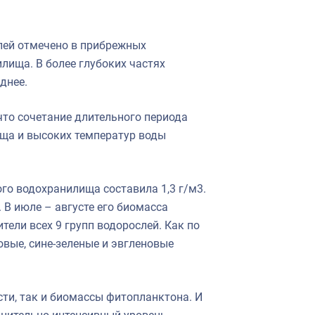
лей отмечено в прибрежных
ища. В более глубоких частях
днее.
что сочетание длительного периода
ща и высоких температур воды
о водохранилища составила 1,3 г/м3.
В июле – августе его биомасса
ители всех 9 групп водорослей. Как по
овые, сине-зеленые и эвгленовые
ти, так и биомассы фитопланктона. И