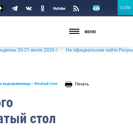
Версия
CLOSE
CLOSE
для
слабовидящих
МЕНЮ
20-21 июля 2026 г.
На официальном сайте Росрыболовств
Печать
о водохранилища – богатый стол
го
атый стол