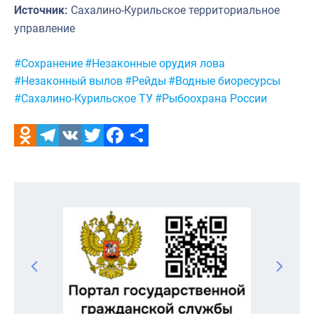
Источник:
Сахалино-Курильское территориальное
управление
Метки:
#Сохранение
#Незаконные орудия лова
#Незаконный вылов
#Рейды
#Водные биоресурсы
#Сахалино-Курильское ТУ
#Рыбоохрана России
Odnoklassniki
Telegram
VK
Twitter
Facebook
Отправить