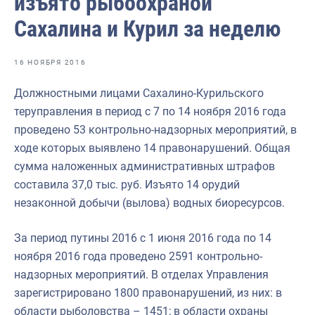
изъято рыбоохраной
Отраслевые СМИ
Сахалина и Курил за неделю
Выставки и конференции
Научно-практическая литература
16 НОЯБРЯ 2016
Рыбоохрана России
Должностными лицами Сахалино-Курильского
теруправления в период с 7 по 14 ноября 2016 года
Отрасль в цифрах
проведено 53 контрольно-надзорных мероприятий, в
Инфографика
ходе которых выявлено 14 правонарушений. Общая
сумма наложенных административных штрафов
Большая африканская экспедиция
составила 37,0 тыс. руб. Изъято 14 орудий
Укрепление духовно-нравственных ценностей
незаконной добычи (вылова) водных биоресурсов.
События в России и мире
За период путины 2016 с 1 июня 2016 года по 14
ноября 2016 года проведено 2591 контрольно-
надзорных мероприятий. В отделах Управления
зарегистрировано 1800 правонарушений, из них: в
области рыболовства – 1451; в области охраны