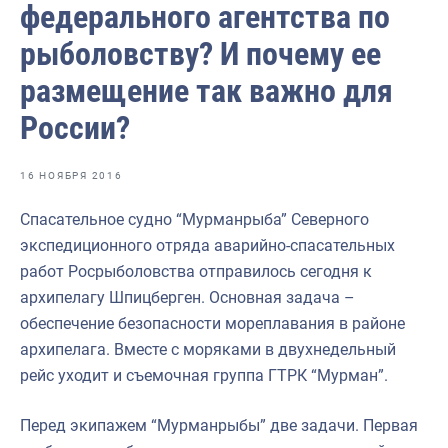
федерального агентства по
Отраслевые СМИ
рыболовству? И почему ее
Выставки и конференции
размещение так важно для
Научно-практическая литература
России?
Рыбоохрана России
Отрасль в цифрах
16 НОЯБРЯ 2016
Инфографика
Спасательное судно “Мурманрыба” Северного
Большая африканская экспедиция
экспедиционного отряда аварийно-спасательных
работ Росрыболовства отправилось сегодня к
Укрепление духовно-нравственных ценностей
архипелагу Шпицберген. Основная задача –
События в России и мире
обеспечение безопасности мореплавания в районе
архипелага. Вместе с моряками в двухнедельный
рейс уходит и съемочная группа ГТРК “Мурман”.
Перед экипажем “Мурманрыбы” две задачи. Первая