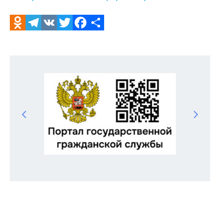
Odnoklassniki
Telegram
VK
Twitter
Facebook
Отправить