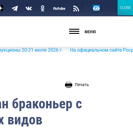
Версия
CLOSE
CLOSE
для
слабовидящих
МЕНЮ
ы 20-21 июля 2026 г.
На официальном сайте Росрыболовс
Печать
н браконьер с
х видов