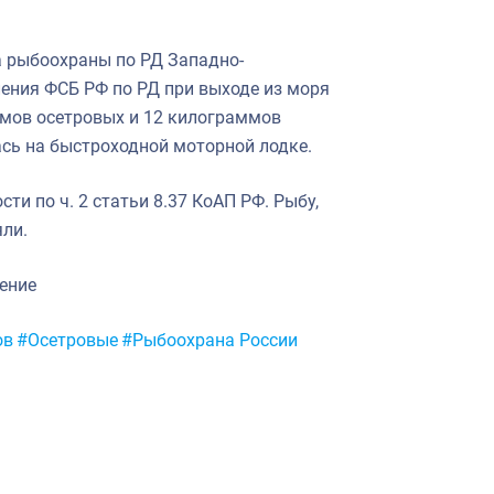
а рыбоохраны по РД Западно-
ения ФСБ РФ по РД при выходе из моря
ммов осетровых и 12 килограммов
сь на быстроходной моторной лодке.
и по ч. 2 статьи 8.37 КоАП РФ. Рыбу,
яли.
ление
ов
#Осетровые
#Рыбоохрана России