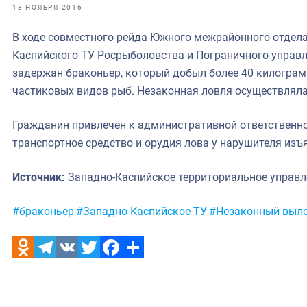
фрах
18 НОЯБРЯ 2016
В ходе совместного рейда Южного межрайонного отдел
иканская экспедиция
Каспийского ТУ Росрыболовства и Пограничного управл
уховно-нравственных
задержан браконьер, который добыл более 40 килогра
частиковых видов рыб. Незаконная ловля осуществляла
ссии и мире
Гражданин привлечен к административной ответственност
транспортное средство и орудия лова у нарушителя изъ
Источник:
Западно-Каспийское территориальное управ
Метки:
#браконьер
#Западно-Каспийское ТУ
#Незаконный выл
Odnoklassniki
Telegram
VK
Twitter
Facebook
Отправить