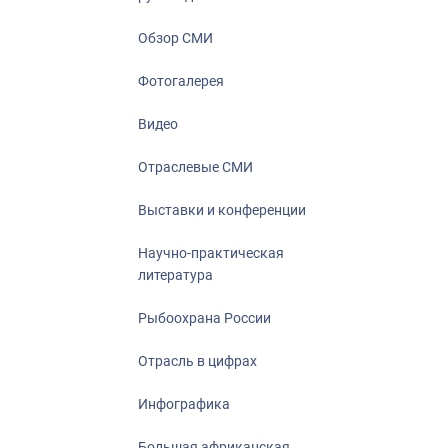
Отрасль в ци
Инфографика
Обзор СМИ
Большая афр
Фотогалерея
Укрепление д
ценностей
Видео
События в Ро
Отраслевые СМИ
Выставки и конференции
Научно-практическая
литература
Рыбоохрана России
Отрасль в цифрах
Инфографика
Большая африканская