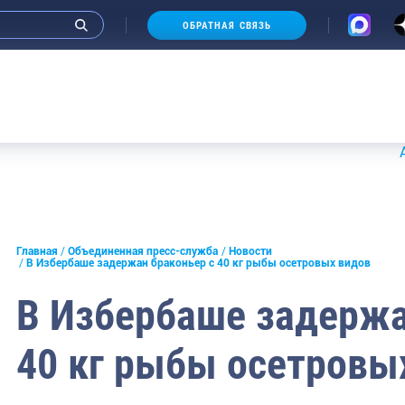
ОБРАТНАЯ СВЯЗЬ
Аукцион
и интервью руководства
Главная
Объединенная пресс-служба
Новости
В Избербаше задержан браконьер с 40 кг рыбы осетровых видов
СМИ
В Избербаше задержа
конференции
40 кг рыбы осетровы
ическая литература
России