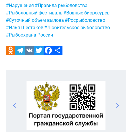
Метки:
#Нарушения
#Правила рыболовства
#Рыболовный фестиваль
#Водные биоресурсы
#Суточный объем вылова
#Росрыболовство
#Илья Шестаков
#Любительское рыболовство
#Рыбоохрана России
Odnoklassniki
Telegram
VK
Twitter
Facebook
Отправить