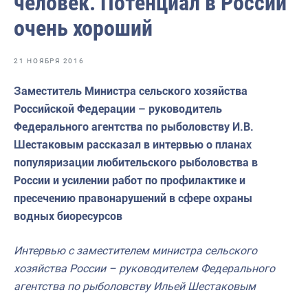
человек. Потенциал в России
Отраслевые СМИ
очень хороший
Выставки и конференции
Научно-практическая литература
21 НОЯБРЯ 2016
Рыбоохрана России
Заместитель Министра сельского хозяйства
Российской Федерации – руководитель
Отрасль в цифрах
Федерального агентства по рыболовству И.В.
Инфографика
Шестаковым рассказал в интервью о планах
популяризации любительского рыболовства в
Большая африканская экспедиция
России и усилении работ по профилактике и
Укрепление духовно-нравственных ценностей
пресечению правонарушений в сфере охраны
водных биоресурсов
События в России и мире
Интервью с заместителем министра сельского
хозяйства России – руководителем Федерального
агентства по рыболовству Ильей Шестаковым