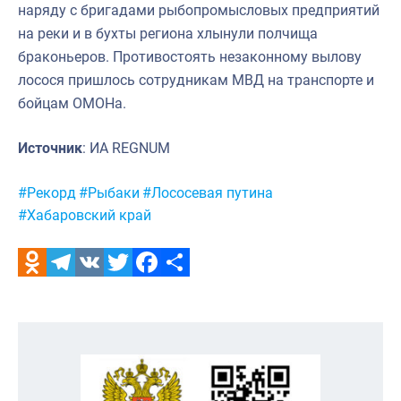
наряду с бригадами рыбопромысловых предприятий
на реки и в бухты региона хлынули полчища
браконьеров. Противостоять незаконному вылову
лосося пришлось сотрудникам МВД на транспорте и
бойцам ОМОНа.
Источник
: ИА REGNUM
Метки:
#Рекорд
#Рыбаки
#Лососевая путина
#Хабаровский край
Odnoklassniki
Telegram
VK
Twitter
Facebook
Отправить