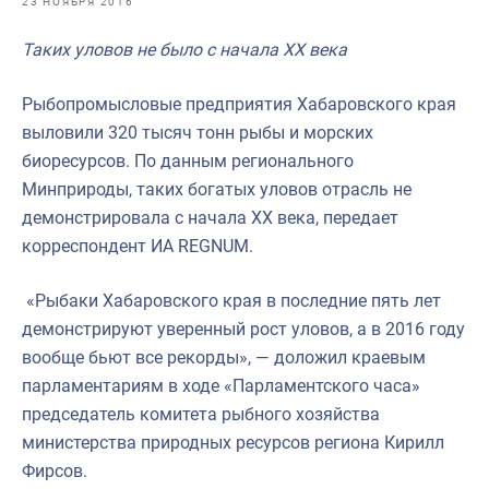
23 НОЯБРЯ 2016
Отраслевые СМИ
Таких уловов не было с начала XX века
Выставки и конференции
Научно-практическая литература
Рыбопромысловые предприятия Хабаровского края
выловили 320 тысяч тонн рыбы и морских
Рыбоохрана России
биоресурсов. По данным регионального
Отрасль в цифрах
Минприроды, таких богатых уловов отрасль не
демонстрировала с начала XX века, передает
Инфографика
корреспондент ИА REGNUM.
Большая африканская экспедиция
«Рыбаки Хабаровского края в последние пять лет
Укрепление духовно-нравственных ценностей
демонстрируют уверенный рост уловов, а в 2016 году
События в России и мире
вообще бьют все рекорды», — доложил краевым
парламентариям в ходе «Парламентского часа»
председатель комитета рыбного хозяйства
министерства природных ресурсов региона Кирилл
Фирсов.