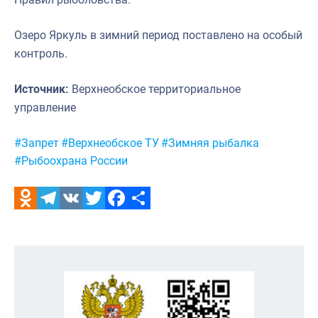
Озеро Яркуль в зимний период поставлено на особый
контроль.
Источник:
Верхнеобское территориальное
управление
Метки:
#Запрет
#Верхнеобское ТУ
#Зимняя рыбалка
#Рыбоохрана России
Odnoklassniki
Telegram
VK
Twitter
Facebook
Отправить