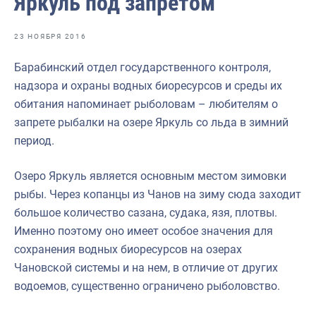
Яркуль под запретом
Отраслевые СМИ
Выставки и конференции
23 НОЯБРЯ 2016
Научно-практическая литература
Барабинский отдел государственного контроля,
надзора и охраны водных биоресурсов и среды их
Рыбоохрана России
обитания напоминает рыболовам – любителям о
Отрасль в цифрах
запрете рыбалки на озере Яркуль со льда в зимний
период.
Инфографика
Большая африканская экспедиция
Озеро Яркуль является основным местом зимовки
рыбы. Через копанцы из Чанов на зиму сюда заходит
Укрепление духовно-нравственных ценностей
большое количество сазана, судака, язя, плотвы.
События в России и мире
Именно поэтому оно имеет особое значения для
сохранения водных биоресурсов на озерах
Чановской системы и на нем, в отличие от других
водоемов, существенно ограничено рыболовство.