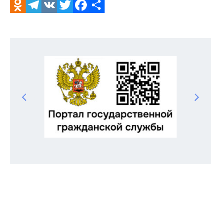
Odnoklassniki
Telegram
VK
Twitter
Facebook
Отправить