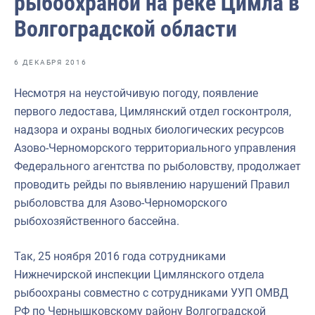
рыбоохраной на реке Цимла в
Отраслевые СМИ
Волгоградской области
Выставки и конференции
Научно-практическая литература
6 ДЕКАБРЯ 2016
Рыбоохрана России
Несмотря на неустойчивую погоду, появление
первого ледостава, Цимлянский отдел госконтроля,
Отрасль в цифрах
надзора и охраны водных биологических ресурсов
Инфографика
Азово-Черноморского территориального управления
Федерального агентства по рыболовству, продолжает
Большая африканская экспедиция
проводить рейды по выявлению нарушений Правил
Укрепление духовно-нравственных ценностей
рыболовства для Азово-Черноморского
рыбохозяйственного бассейна.
События в России и мире
Так, 25 ноября 2016 года сотрудниками
Нижнечирской инспекции Цимлянского отдела
рыбоохраны совместно с сотрудниками УУП ОМВД
РФ по Чернышковскому району Волгоградской