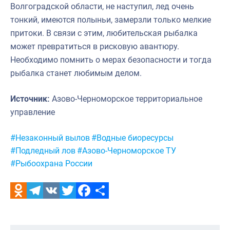
Волгоградской области, не наступил, лед очень
тонкий, имеются полыньи, замерзли только мелкие
притоки. В связи с этим, любительская рыбалка
может превратиться в рисковую авантюру.
Необходимо помнить о мерах безопасности и тогда
рыбалка станет любимым делом.
Источник:
Азово-Черноморское территориальное
управление
Метки:
#Незаконный вылов
#Водные биоресурсы
#Подледный лов
#Азово-Черноморское ТУ
#Рыбоохрана России
Odnoklassniki
Telegram
VK
Twitter
Facebook
Отправить