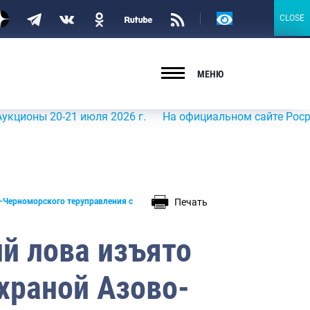
Версия
CLOSE
CLOSE
для
слабовидящих
МЕНЮ
 20-21 июля 2026 г.
На официальном сайте Росрыболовс
Печать
о-Черноморского теруправления с
ий лова изъято
храной Азово-