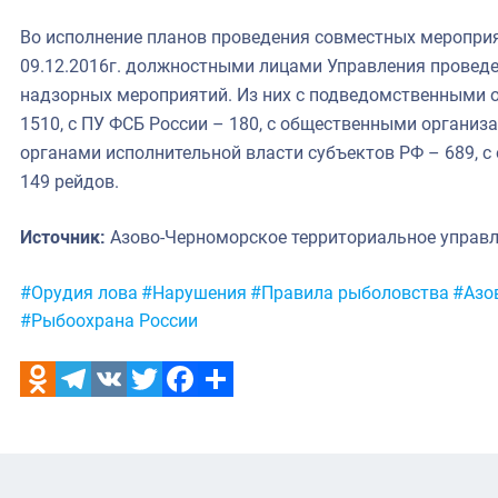
Во исполнение планов проведения совместных мероприят
09.12.2016г. должностными лицами Управления проведе
надзорных мероприятий. Из них с подведомственными о
1510, с ПУ ФСБ России – 180, с общественными организа
органами исполнительной власти субъектов РФ – 689, 
149 рейдов.
Источник:
Азово-Черноморское территориальное управ
Метки:
#Орудия лова
#Нарушения
#Правила рыболовства
#Азо
#Рыбоохрана России
Odnoklassniki
Telegram
VK
Twitter
Facebook
Отправить