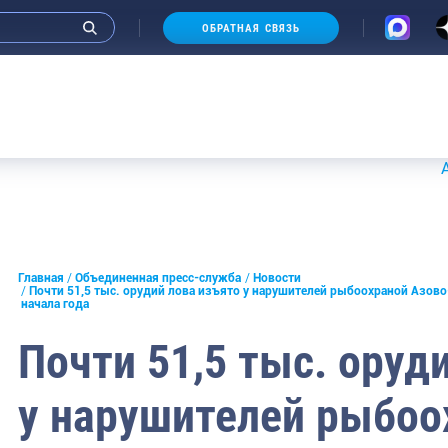
ОБРАТНАЯ СВЯЗЬ
Аукционы
и интервью руководства
Главная
Объединенная пресс-служба
Новости
Почти 51,5 тыс. орудий лова изъято у нарушителей рыбоохраной Азов
начала года
СМИ
Почти 51,5 тыс. оруд
конференции
ическая литература
у нарушителей рыбоо
России