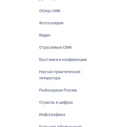
Отрасль в ци
Инфографика
Обзор СМИ
Большая афр
Фотогалерея
Укрепление д
ценностей
Видео
События в Ро
Отраслевые СМИ
Выставки и конференции
Научно-практическая
литература
Рыбоохрана России
Отрасль в цифрах
Инфографика
Большая африканская