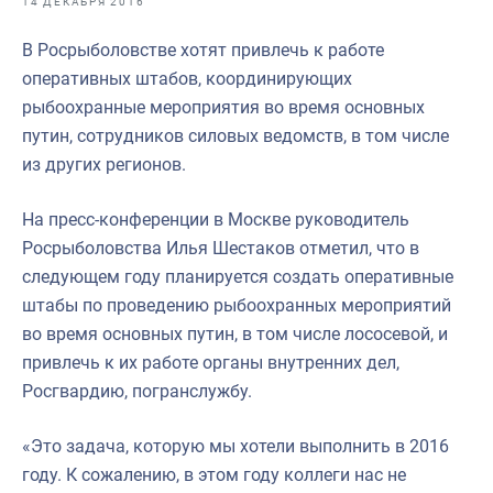
14 ДЕКАБРЯ 2016
Отраслевые СМИ
В Росрыболовстве хотят привлечь к работе
Выставки и конференции
оперативных штабов, координирующих
Научно-практическая литература
рыбоохранные мероприятия во время основных
путин, сотрудников силовых ведомств, в том числе
Рыбоохрана России
из других регионов.
Отрасль в цифрах
На пресс-конференции в Москве руководитель
Инфографика
Росрыболовства Илья Шестаков отметил, что в
Большая африканская экспедиция
следующем году планируется создать оперативные
штабы по проведению рыбоохранных мероприятий
Укрепление духовно-нравственных ценностей
во время основных путин, в том числе лососевой, и
События в России и мире
привлечь к их работе органы внутренних дел,
Росгвардию, погранслужбу.
«Это задача, которую мы хотели выполнить в 2016
году. К сожалению, в этом году коллеги нас не