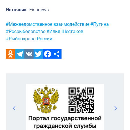
Источник:
Fishnews
Метки:
#Межведомственное взаимодействие
#Путина
#Росрыболовство
#Илья Шестаков
#Рыбоохрана России
Odnoklassniki
Telegram
VK
Twitter
Facebook
Отправить