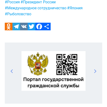
Метки:
#Россия
#Президент России
#Международное сотрудничество
#Япония
#Рыболовство
Odnoklassniki
Telegram
VK
Twitter
Facebook
Отправить