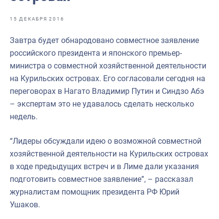
Отраслевые СМИ
15 ДЕКАБРЯ 2016
Выставки и конференции
Завтра будет обнародовано совместное заявление
Научно-практическая литература
российского президента и японского премьер-
Рыбоохрана России
министра о совместной хозяйственной деятельности
на Курильских островах. Его согласовали сегодня на
Отрасль в цифрах
переговорах в Нагато Владимир Путин и Синдзо Абэ
Инфографика
– экспертам это не удавалось сделать несколько
недель.
Большая африканская экспедиция
Укрепление духовно-нравственных ценностей
“Лидеры обсуждали идею о возможной совместной
хозяйственной деятельности на Курильских островах
События в России и мире
в ходе предыдущих встреч и в Лиме дали указания
подготовить совместное заявление”, – рассказал
журналистам помощник президента РФ Юрий
Ушаков.