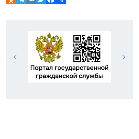
Odnoklassniki
Telegram
VK
Twitter
Facebook
Отправить