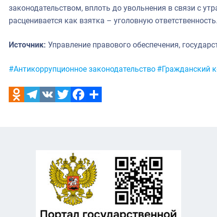
законодательством, вплоть до увольнения в связи с утра
расценивается как взятка – уголовную ответственность
Источник:
Управление правового обеспечения, государс
Метки:
#Антикоррупционное законодательство
#Гражданский к
Odnoklassniki
Telegram
VK
Twitter
Facebook
Отправить