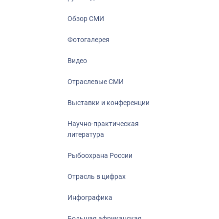
Отрасль в ци
Инфографика
Обзор СМИ
Большая афр
Фотогалерея
Укрепление д
ценностей
Видео
События в Ро
Отраслевые СМИ
Выставки и конференции
Научно-практическая
литература
Рыбоохрана России
Отрасль в цифрах
Инфографика
Большая африканская