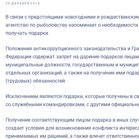
фрах
23 ДЕКАБРЯ 2016
В связи с предстоящими новогодними и рождественск
иканская экспедиция
агентство по рыболовству напоминает о необходимости
уховно-нравственных
получать подарки.
ссии и мире
Положения антикоррупционного законодательства и Гр
Федерации содержат запрет на дарение подарков лица
муниципальные должности, государственным и муници
отдельных организаций, а также на получение ими пода
(трудовых) обязанностей.
Исключением являются подарки, которые получены в с
со служебными командировками, с другими официальн
Получение соответствующим лицом подарка в иных случ
создает условия для возникновения конфликта интересо
принимаемых им решений, а также влечет ответственно