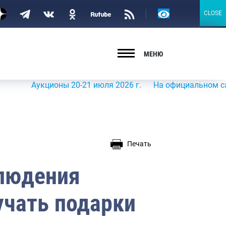
Версия
CLOSE
CLOSE
для
слабовидящих
МЕНЮ
Аукционы 20-21 июля 2026 г.
На официальном сайте Рос
Печать
блюдения
учать подарки