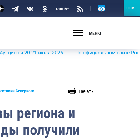
Версия
CLOSE
CLOSE
для
слабовидящих
МЕНЮ
ы 20-21 июля 2026 г.
На официальном сайте Росрыболовс
Печать
частники Северного
вы региона и
ады получили