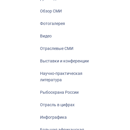
Отрасль в ци
Инфографика
Обзор СМИ
Большая афр
Фотогалерея
Укрепление д
ценностей
Видео
События в Ро
Отраслевые СМИ
Выставки и конференции
Научно-практическая
литература
Рыбоохрана России
Отрасль в цифрах
Инфографика
Большая африканская