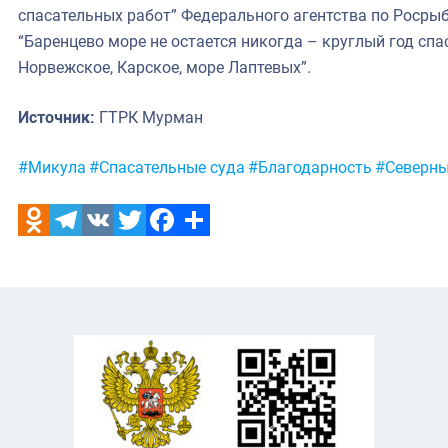
спасательных работ” Федерального агентства по Росрыб
“Баренцево море не остается никогда – круглый год спа
Норвежское, Карское, море Лаптевых”.
Источник:
ГТРК Мурман
Метки:
#Микула
#Спасательные суда
#Благодарность
#Северны
Odnoklassniki
Telegram
VK
Twitter
Facebook
Отправить