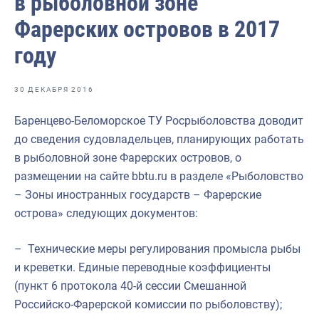
в рыболовной зоне
Отраслевые СМИ
Фарерских островов в 2017
Выставки и конференции
году
Научно-практическая литература
Рыбоохрана России
30 ДЕКАБРЯ 2016
Отрасль в цифрах
Баренцево-Беломорское ТУ Росрыболовства доводит
до сведения судовладельцев, планирующих работать
Инфографика
в рыболовной зоне Фарерских островов, о
Большая африканская экспедиция
размещении на сайте bbtu.ru в разделе «Рыболовство
– Зоны иностранных государств – Фарерские
Укрепление духовно-нравственных ценностей
острова» следующих документов:
События в России и мире
– Технические меры регулирования промысла рыбы
и креветки. Единые переводные коэффициенты
(пункт 6 протокола 40-й сессии Смешанной
Российско-Фарерской комиссии по рыболовству);