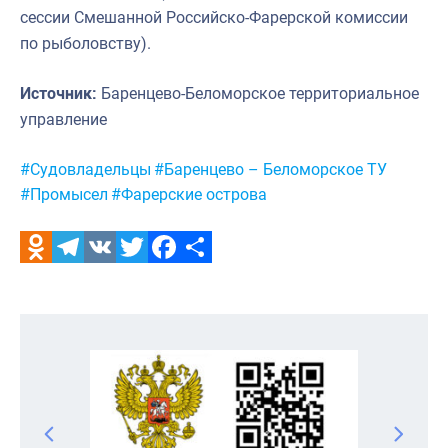
сессии Смешанной Российско-Фарерской комиссии
по рыболовству
).
Источник:
Баренцево-Беломорское территориальное
управление
Метки:
#Судовладельцы
#Баренцево – Беломорское ТУ
#Промысел
#Фарерские острова
Odnoklassniki
Telegram
VK
Twitter
Facebook
Отправить