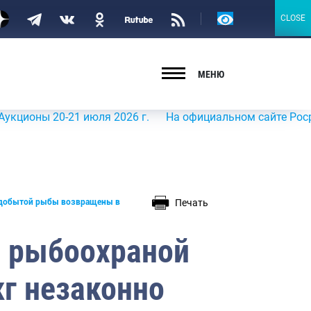
Версия
CLOSE
CLOSE
для
слабовидящих
МЕНЮ
оны 20-21 июля 2026 г.
На официальном сайте Росрыболо
Печать
о добытой рыбы возвращены в
й рыбоохраной
кг незаконно