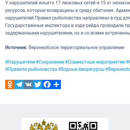
У нарушителей изъято 17 лесковых сетей и 15 кг незак
ресурсов, которые возвращены в среду обитания. Адм
нарушителей Правил рыболовства направлены в суд для
Государственные инспектора в ходе рейда проводили п
задержанными нарушителями, но и со всеми встреченн
Источник:
Верхнеобское территориальное управление
Метки:
#Нарушители
#Сохранение
#Совместные мероприятия
#
#Правила рыболовства
#Водные биоресурсы
#Верхнеоб
Odnoklassniki
Telegram
VK
Twitter
Facebook
Отправить