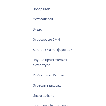
Отрасль в ци
Инфографика
Обзор СМИ
Большая афр
Фотогалерея
Укрепление д
ценностей
Видео
События в Ро
Отраслевые СМИ
Выставки и конференции
Научно-практическая
литература
Рыбоохрана России
Отрасль в цифрах
Инфографика
Большая африканская