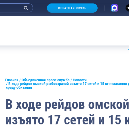
ОБРАТНАЯ СВЯЗЬ
Аукци
и интервью руководства
Главная
Объединенная пресс-служба
Новости
В ходе рейдов омской рыбоохраной изъято 17 сетей и 15 кг незаконн
среду обитания
СМИ
В ходе рейдов омско
конференции
ическая литература
изъято 17 сетей и 15 
России