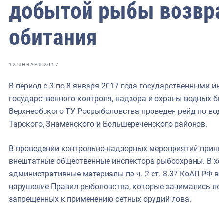
фрах
добытой рыбы возвр
обитания
иканская экспедиция
уховно-нравственных
12 ЯНВАРЯ 2017
ссии и мире
В период с 3 по 8 января 2017 года государственными 
государственного контроля, надзора и охраны водных б
Верхнеобского ТУ Росрыболовства проведен рейд по в
Тарского, Знаменского и Большереченского районов.
В проведении контрольно-надзорных мероприятий прин
внештатные общественные инспектора рыбоохраны. В х
административные материалы по ч. 2 ст. 8.37 КоАП РФ 
нарушение Правил рыболовства, которые занимались л
запрещенных к применению сетных орудий лова.