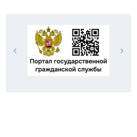
Odnoklassniki
Telegram
VK
Twitter
Facebook
Отправить