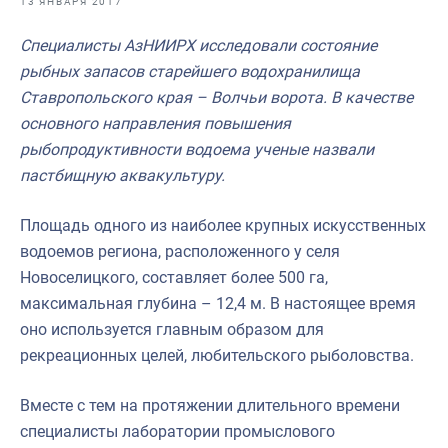
13 ЯНВАРЯ 2017
Отраслевые СМИ
Специалисты АзНИИРХ исследовали состояние
Выставки и конференции
рыбных запасов старейшего водохранилища
Научно-практическая литература
Ставропольского края – Волчьи ворота. В качестве
основного направления повышения
Рыбоохрана России
рыбопродуктивности водоема ученые назвали
Отрасль в цифрах
пастбищную аквакультуру.
Инфографика
Площадь одного из наиболее крупных искусственных
Большая африканская экспедиция
водоемов региона, расположенного у селя
Новоселицкого, составляет более 500 га,
Укрепление духовно-нравственных ценностей
максимальная глубина – 12,4 м. В настоящее время
События в России и мире
оно используется главным образом для
рекреационных целей, любительского рыболовства.
Вместе с тем на протяжении длительного времени
специалисты лаборатории промыслового