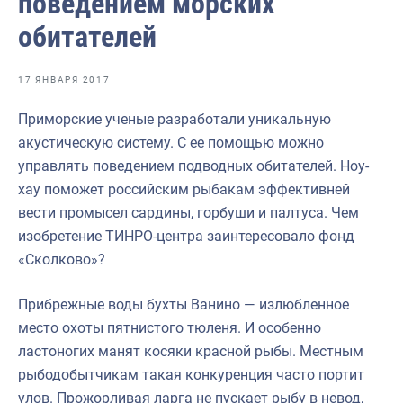
поведением морских
Отраслевые СМИ
обитателей
Выставки и конференции
Научно-практическая литература
17 ЯНВАРЯ 2017
Рыбоохрана России
Приморские ученые разработали уникальную
акустическую систему. С ее помощью можно
Отрасль в цифрах
управлять поведением подводных обитателей. Ноу-
Инфографика
хау поможет российским рыбакам эффективней
вести промысел сардины, горбуши и палтуса. Чем
Большая африканская экспедиция
изобретение ТИНРО-центра заинтересовало фонд
Укрепление духовно-нравственных ценностей
«Сколково»?
События в России и мире
Прибрежные воды бухты Ванино — излюбленное
место охоты пятнистого тюленя. И особенно
ластоногих манят косяки красной рыбы. Местным
рыбодобытчикам такая конкуренция часто портит
улов. Прожорливая ларга не пускает рыбу в невод,