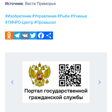
Источник
: Вести Приморье
Метки:
#Изобретение
#Управление
#Рыба
#Ученые
#ТИНРО-Центр
#Промысел
Odnoklassniki
Telegram
VK
Twitter
Facebook
Отправить