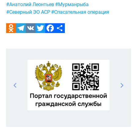
Метки:
#Анатолий Леонтьев
#Мурманрыба
#Северный ЭО АСР
#Спасательная операция
Odnoklassniki
Telegram
VK
Twitter
Facebook
Отправить