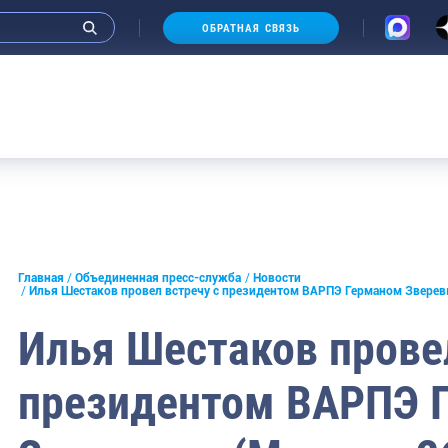
ОБРАТНАЯ СВЯЗЬ
и интервью руководства
Главная
Объединенная пресс-служба
Новости
Илья Шестаков провел встречу с президентом ВАРПЭ Германом Зверевы
СМИ
Илья Шестаков провел
конференции
президентом ВАРПЭ 
ическая литература
России