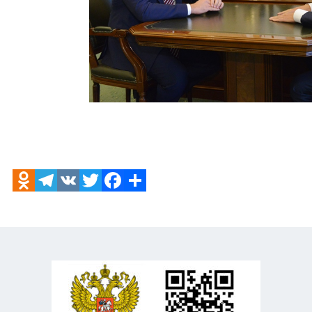
Odnoklassniki
Telegram
VK
Twitter
Facebook
Отправить