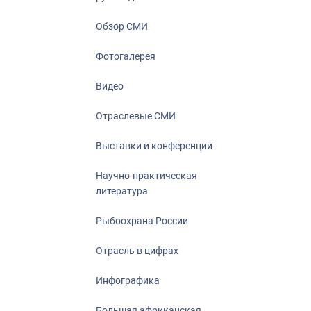
Отрасль в ци
Инфографика
Обзор СМИ
Большая афр
Фотогалерея
Укрепление д
ценностей
Видео
События в Ро
Отраслевые СМИ
Выставки и конференции
Научно-практическая
литература
Рыбоохрана России
Отрасль в цифрах
Инфографика
Большая африканская