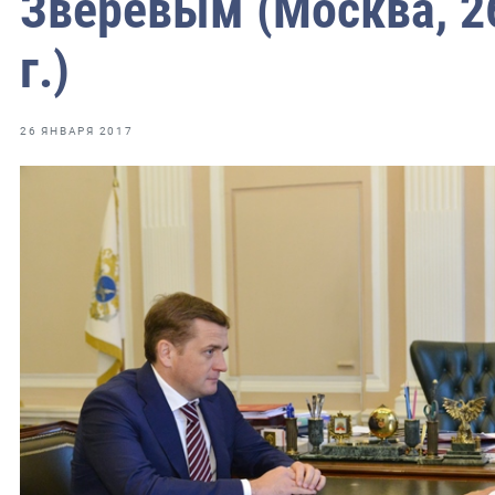
Зверевым (Москва, 2
фрах
г.)
иканская экспедиция
уховно-нравственных
26 ЯНВАРЯ 2017
ссии и мире