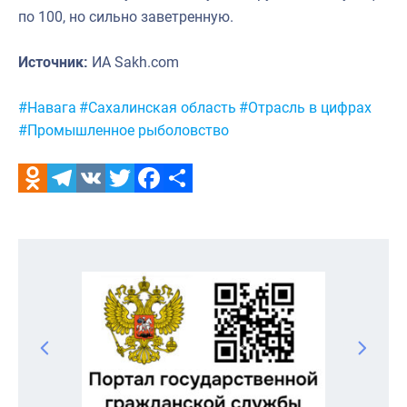
по 100, но сильно заветренную.
Источник:
ИА Sakh.com
Метки:
#Навага
#Сахалинская область
#Отрасль в цифрах
#Промышленное рыболовство
Odnoklassniki
Telegram
VK
Twitter
Facebook
Отправить