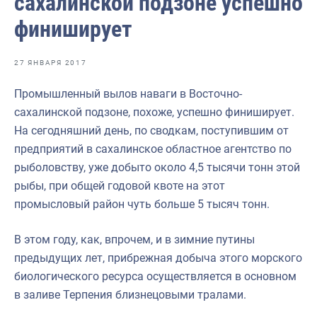
сахалинской подзоне успешно
Отраслевые СМИ
финиширует
Выставки и конференции
Научно-практическая литература
27 ЯНВАРЯ 2017
Рыбоохрана России
Промышленный вылов наваги в Восточно-
сахалинской подзоне, похоже, успешно финиширует.
Отрасль в цифрах
На сегодняшний день, по сводкам, поступившим от
Инфографика
предприятий в сахалинское областное агентство по
рыболовству, уже добыто около 4,5 тысячи тонн этой
Большая африканская экспедиция
рыбы, при общей годовой квоте на этот
Укрепление духовно-нравственных ценностей
промысловый район чуть больше 5 тысяч тонн.
События в России и мире
В этом году, как, впрочем, и в зимние путины
предыдущих лет, прибрежная добыча этого морского
биологического ресурса осуществляется в основном
в заливе Терпения близнецовыми тралами.